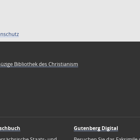
nschutz
üzige Bibliothek des Christianism
schbuch
Gutenberg Digital
ersächsische Staats- und
Besuchen Sie das Faksimile 