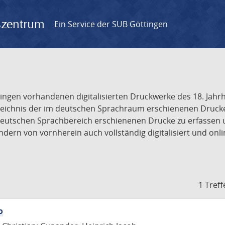
gszentrum
Ein Service der SUB Göttingen
tingen vorhandenen digitalisierten Druckwerke des 18. Jah
ichnis der im deutschen Sprachraum erschienenen Drucke de
deutschen Sprachbereich erschienenen Drucke zu erfassen 
dern von vornherein auch vollständig digitalisiert und onl
1 Treff
o