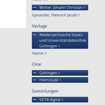
remove
Winter, Johann Christian
1
Gynander, Heinrich Jacob
1
Verlage
remove
Niedersächsische Staats-
und Universitätsbibliothek
Göttingen
1
Hamm
1
Orte
remove
Göttingen
1
remove
Helmstadii
1
Sammlungen
remove
VD18 digital
1