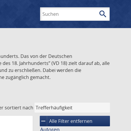
search
Suchen
rhunderts. Das von der Deutschen
s 18. Jahrhunderts” (VD 18) zielt darauf ab, alle
und zu erschließen. Dabei werden die
ine zugänglich gemacht.
er
sortiert nach
remove
Alle Filter entfernen
Autoren