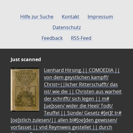
Hilfe zur Suche
Kontakt
Impressum
Datenschutz
Feedback
RSS-Feed
Just scanned
Lienhard Hirsing.|| COMOEDIA ||
von dem geystlichen kampff/
Christ=||licher Ritterschafft/ das
ist/ wie die || Christen aus warheit
der schrifft/ sich legen || m#
[ue]ssen/ wider die Heel/ Todt/
Teuffel || Sünde/ Gesetz #[et]c̃ tr#
[oe]stlich zulesen/|| allen bl#[oe]den gewissen/
vorfasset || vnd Reymweis gestellet || durch