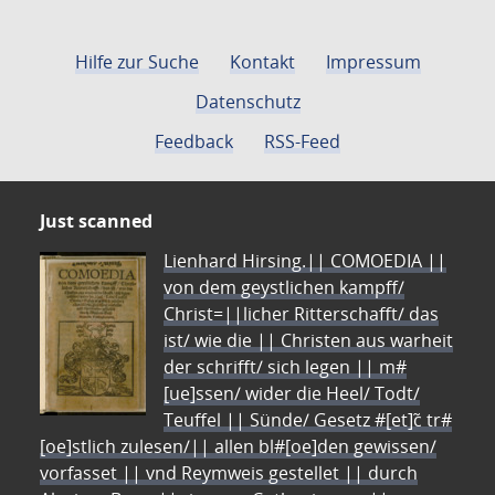
Hilfe zur Suche
Kontakt
Impressum
Datenschutz
Feedback
RSS-Feed
Just scanned
Lienhard Hirsing.|| COMOEDIA ||
von dem geystlichen kampff/
Christ=||licher Ritterschafft/ das
ist/ wie die || Christen aus warheit
der schrifft/ sich legen || m#
[ue]ssen/ wider die Heel/ Todt/
Teuffel || Sünde/ Gesetz #[et]c̃ tr#
[oe]stlich zulesen/|| allen bl#[oe]den gewissen/
vorfasset || vnd Reymweis gestellet || durch