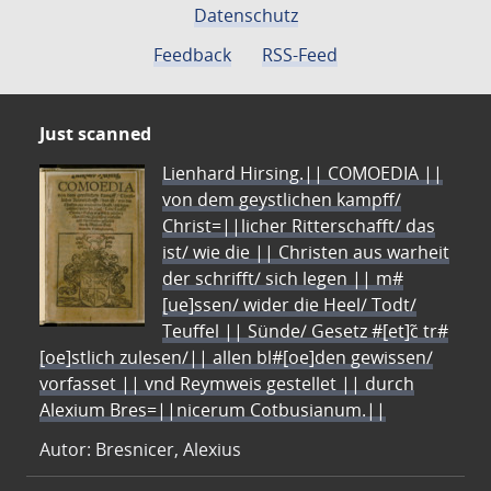
Datenschutz
Feedback
RSS-Feed
Just scanned
Lienhard Hirsing.|| COMOEDIA ||
von dem geystlichen kampff/
Christ=||licher Ritterschafft/ das
ist/ wie die || Christen aus warheit
der schrifft/ sich legen || m#
[ue]ssen/ wider die Heel/ Todt/
Teuffel || Sünde/ Gesetz #[et]c̃ tr#
[oe]stlich zulesen/|| allen bl#[oe]den gewissen/
vorfasset || vnd Reymweis gestellet || durch
Alexium Bres=||nicerum Cotbusianum.||
Autor: Bresnicer, Alexius