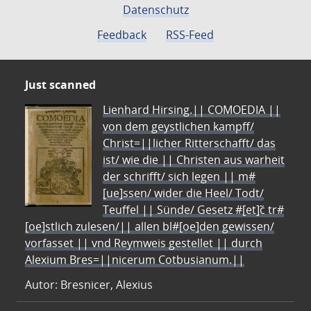
Datenschutz
Feedback
RSS-Feed
Just scanned
Lienhard Hirsing.|| COMOEDIA ||
von dem geystlichen kampff/
Christ=||licher Ritterschafft/ das
ist/ wie die || Christen aus warheit
der schrifft/ sich legen || m#
[ue]ssen/ wider die Heel/ Todt/
Teuffel || Sünde/ Gesetz #[et]c̃ tr#
[oe]stlich zulesen/|| allen bl#[oe]den gewissen/
vorfasset || vnd Reymweis gestellet || durch
Alexium Bres=||nicerum Cotbusianum.||
Autor: Bresnicer, Alexius