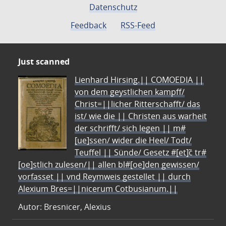
Datenschutz
Feedback
RSS-Feed
Just scanned
Lienhard Hirsing.|| COMOEDIA ||
von dem geystlichen kampff/
Christ=||licher Ritterschafft/ das
ist/ wie die || Christen aus warheit
der schrifft/ sich legen || m#
[ue]ssen/ wider die Heel/ Todt/
Teuffel || Sünde/ Gesetz #[et]c̃ tr#
[oe]stlich zulesen/|| allen bl#[oe]den gewissen/
vorfasset || vnd Reymweis gestellet || durch
Alexium Bres=||nicerum Cotbusianum.||
Autor: Bresnicer, Alexius