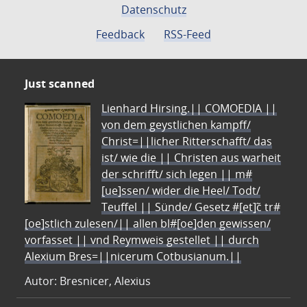
Datenschutz
Feedback
RSS-Feed
Just scanned
Lienhard Hirsing.|| COMOEDIA ||
von dem geystlichen kampff/
Christ=||licher Ritterschafft/ das
ist/ wie die || Christen aus warheit
der schrifft/ sich legen || m#
[ue]ssen/ wider die Heel/ Todt/
Teuffel || Sünde/ Gesetz #[et]c̃ tr#
[oe]stlich zulesen/|| allen bl#[oe]den gewissen/
vorfasset || vnd Reymweis gestellet || durch
Alexium Bres=||nicerum Cotbusianum.||
Autor: Bresnicer, Alexius