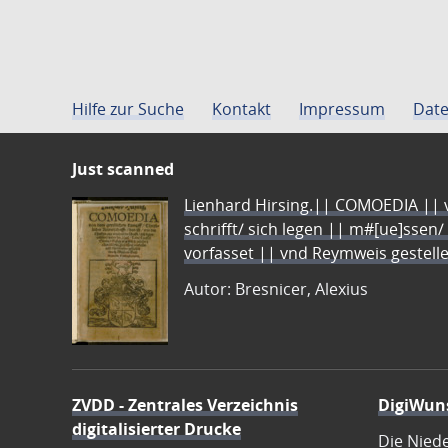
Hilfe zur Suche
Kontakt
Impressum
Date
Just scanned
Lienhard Hirsing.|| COMOEDIA || vo
schrifft/ sich legen || m#[ue]ssen/
vorfasset || vnd Reymweis gestel
Autor: Bresnicer, Alexius
ZVDD - Zentrales Verzeichnis
DigiWun
digitalisierter Drucke
Die Nied