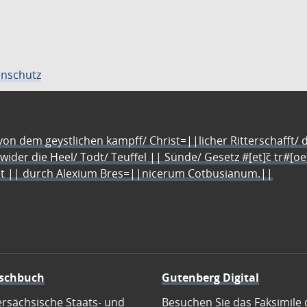
nschutz
n dem geystlichen kampff/ Christ=||licher Ritterschafft/ da
 wider die Heel/ Todt/ Teuffel || Sünde/ Gesetz #[et]c̃ tr#[o
let || durch Alexium Bres=||nicerum Cotbusianum.||
schbuch
Gutenberg Digital
ersächsische Staats- und
Besuchen Sie das Faksimile 