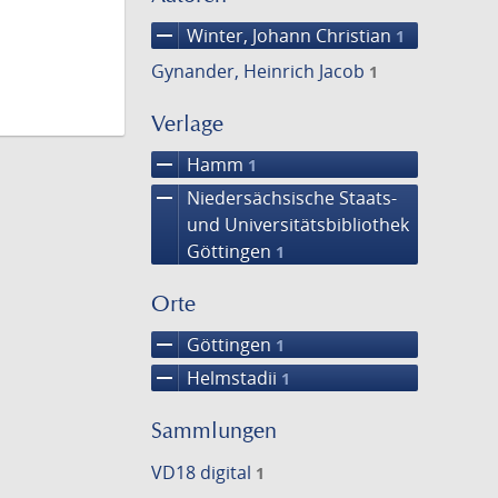
remove
Winter, Johann Christian
1
Gynander, Heinrich Jacob
1
Verlage
remove
Hamm
1
remove
Niedersächsische Staats-
und Universitätsbibliothek
Göttingen
1
Orte
remove
Göttingen
1
remove
Helmstadii
1
Sammlungen
VD18 digital
1