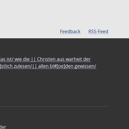
Feedback
RSS-Feed
s ist/ wie die || Christen aus warheit der
e]stlich zulesen/|| allen bl#[oe]den gewissen/
der