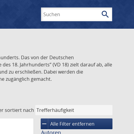
search
Suchen
rhunderts. Das von der Deutschen
s 18. Jahrhunderts” (VD 18) zielt darauf ab, alle
und zu erschließen. Dabei werden die
ine zugänglich gemacht.
er
sortiert nach
remove
Alle Filter entfernen
Autoren