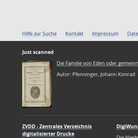
Hilfe zur Suche
Kontakt
Impressum
Date
Just scanned
Die Familie von Eden oder gemeinn
Autor: Pfenninger, Johann Konrad
ZVDD - Zentrales Verzeichnis
DigiWun
digitalisierter Drucke
Die Nied