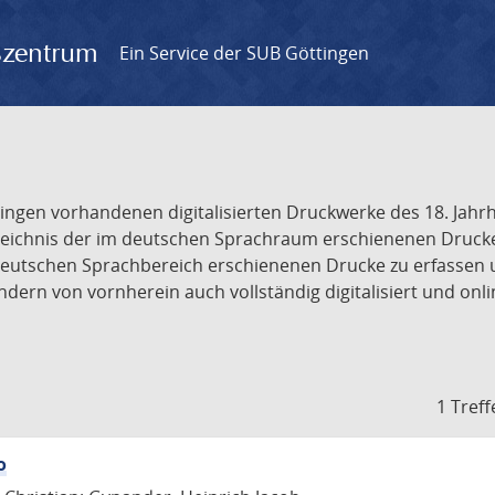
gszentrum
Ein Service der SUB Göttingen
tingen vorhandenen digitalisierten Druckwerke des 18. Jah
ichnis der im deutschen Sprachraum erschienenen Drucke de
deutschen Sprachbereich erschienenen Drucke zu erfassen 
dern von vornherein auch vollständig digitalisiert und onl
1 Treff
o