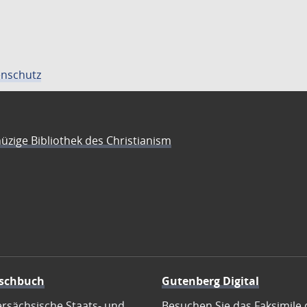
nschutz
üzige Bibliothek des Christianism
schbuch
Gutenberg Digital
ersächsische Staats- und
Besuchen Sie das Faksimile 