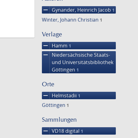
remove
Gynander, Heinrich Jacob
1
Winter, Johann Christian
1
Verlage
remove
Hamm
1
remove
Niedersächsische Staats-
und Universitätsbibliothek
Göttingen
1
Orte
remove
Helmstadii
1
Göttingen
1
Sammlungen
remove
VD18 digital
1