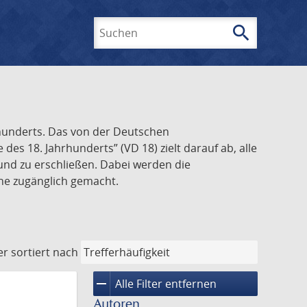
search
Suchen
rhunderts. Das von der Deutschen
s 18. Jahrhunderts” (VD 18) zielt darauf ab, alle
und zu erschließen. Dabei werden die
ine zugänglich gemacht.
er
sortiert nach
remove
Alle Filter entfernen
Autoren