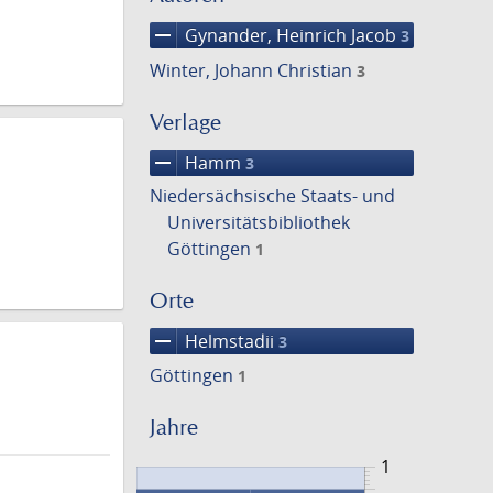
remove
Gynander, Heinrich Jacob
3
Winter, Johann Christian
3
Verlage
remove
Hamm
3
Niedersächsische Staats- und
Universitätsbibliothek
Göttingen
1
Orte
remove
Helmstadii
3
Göttingen
1
Jahre
1