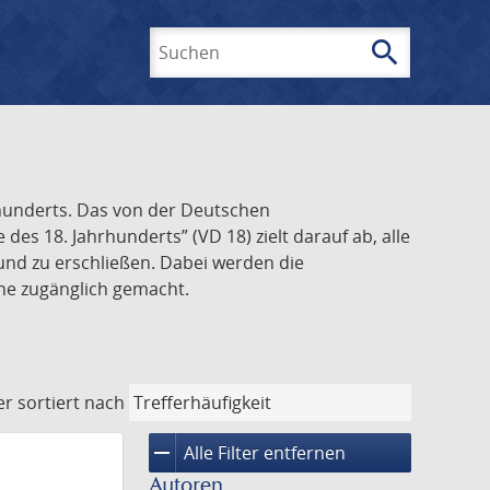
search
Suchen
rhunderts. Das von der Deutschen
s 18. Jahrhunderts” (VD 18) zielt darauf ab, alle
und zu erschließen. Dabei werden die
ine zugänglich gemacht.
er
sortiert nach
remove
Alle Filter entfernen
Autoren