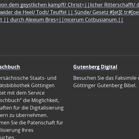
n dem geystlichen kampff/ Christ=||licher Ritterschafft/ da
 wider die Heel/ Todt/ Teuffel || Sünde/ Gesetz #[et]c̃ tr#[o
let || durch Alexium Bres=||nicerum Cotbusianum.||
schbuch
Gutenberg Digital
ersächsische Staats- und
Besuchen Sie das Faksimile 
ätsbibliothek Göttingen
Göttinger Gutenberg Bibel.
tet mit dem Service
schbuch” die Möglichkeit,
ften für die Digitalisierung
ern zu übernehmen.
en Sie die Patenschaft für
alisierung Ihres
uches.