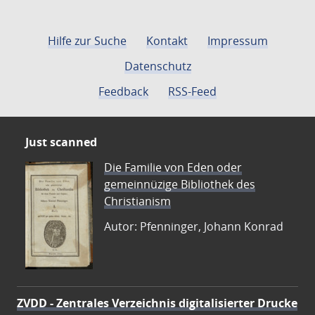
Hilfe zur Suche
Kontakt
Impressum
Datenschutz
Feedback
RSS-Feed
Just scanned
Die Familie von Eden oder
gemeinnüzige Bibliothek des
Christianism
Autor: Pfenninger, Johann Konrad
ZVDD - Zentrales Verzeichnis digitalisierter Drucke