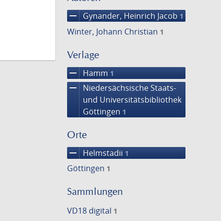
remove
Gynander, Heinrich Jacob
1
Winter, Johann Christian
1
Verlage
remove
Hamm
1
remove
Niedersächsische Staats-
und Universitätsbibliothek
Göttingen
1
Orte
remove
Helmstadii
1
Göttingen
1
Sammlungen
VD18 digital
1