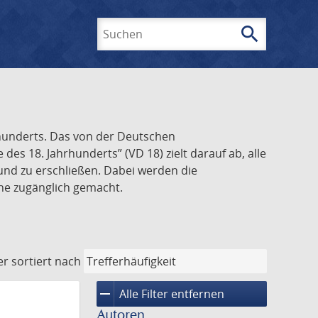
search
Suchen
rhunderts. Das von der Deutschen
s 18. Jahrhunderts” (VD 18) zielt darauf ab, alle
und zu erschließen. Dabei werden die
ine zugänglich gemacht.
er
sortiert nach
remove
Alle Filter entfernen
Autoren