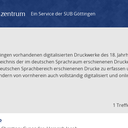
gszentrum
Ein Service der SUB Göttingen
tingen vorhandenen digitalisierten Druckwerke des 18. Jah
ichnis der im deutschen Sprachraum erschienenen Drucke de
deutschen Sprachbereich erschienenen Drucke zu erfassen 
dern von vornherein auch vollständig digitalisiert und onl
1 Treff
o