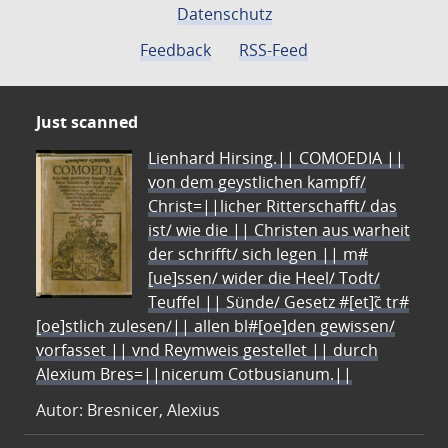
Datenschutz
Feedback
RSS-Feed
Just scanned
Lienhard Hirsing.|| COMOEDIA ||
von dem geystlichen kampff/
Christ=||licher Ritterschafft/ das
ist/ wie die || Christen aus warheit
der schrifft/ sich legen || m#
[ue]ssen/ wider die Heel/ Todt/
Teuffel || Sünde/ Gesetz #[et]c̃ tr#
[oe]stlich zulesen/|| allen bl#[oe]den gewissen/
vorfasset || vnd Reymweis gestellet || durch
Alexium Bres=||nicerum Cotbusianum.||
Autor: Bresnicer, Alexius