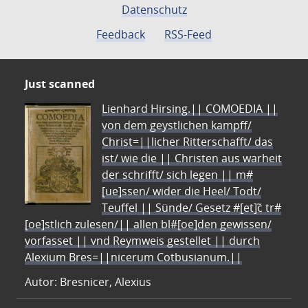
Datenschutz
Feedback
RSS-Feed
Just scanned
Lienhard Hirsing.|| COMOEDIA ||
von dem geystlichen kampff/
Christ=||licher Ritterschafft/ das
ist/ wie die || Christen aus warheit
der schrifft/ sich legen || m#
[ue]ssen/ wider die Heel/ Todt/
Teuffel || Sünde/ Gesetz #[et]c̃ tr#
[oe]stlich zulesen/|| allen bl#[oe]den gewissen/
vorfasset || vnd Reymweis gestellet || durch
Alexium Bres=||nicerum Cotbusianum.||
Autor: Bresnicer, Alexius