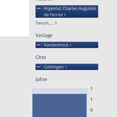
remove
Argental, Charles Augustin
de Ferriol
1
Tencin, ...
1
Verlage
remove
Vandenhöck
1
Orte
remove
Göttingen
1
Jahre
1
1
0