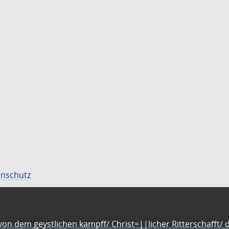
nschutz
n dem geystlichen kampff/ Christ=||licher Ritterschafft/ da