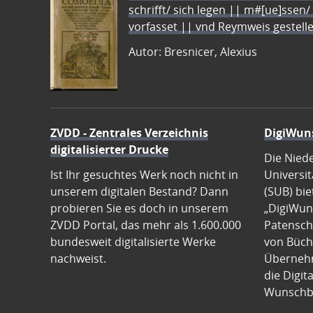
schrifft/ sich legen || m#[ue]ssen/
vorfasset || vnd Reymweis gestel
Autor: Bresnicer, Alexius
ZVDD - Zentrales Verzeichnis
DigiWun
digitalisierter Drucke
Die Nied
Ist Ihr gesuchtes Werk noch nicht in
Universit
unserem digitalen Bestand? Dann
(SUB) bie
probieren Sie es doch in unserem
„DigiWun
ZVDD Portal, das mehr als 1.600.000
Patenscha
bundesweit digitalisierte Werke
von Büch
nachweist.
Übernehm
die Digit
Wunschb