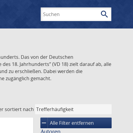
search
Suchen
rhunderts. Das von der Deutschen
s 18. Jahrhunderts” (VD 18) zielt darauf ab, alle
und zu erschließen. Dabei werden die
ine zugänglich gemacht.
er
sortiert nach
remove
Alle Filter entfernen
Autoren