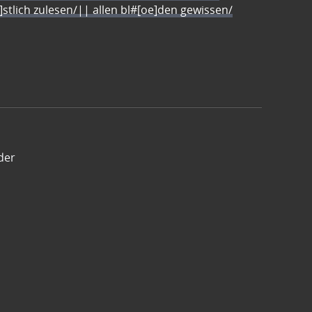
e]stlich zulesen/|| allen bl#[oe]den gewissen/
der