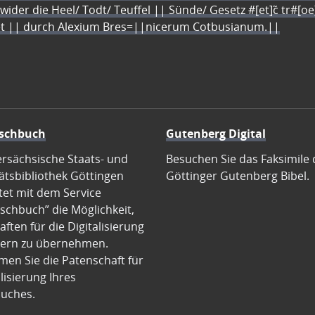
 wider die Heel/ Todt/ Teuffel || Sünde/ Gesetz #[et]c̃ tr#[o
let || durch Alexium Bres=||nicerum Cotbusianum.||
schbuch
Gutenberg Digital
ersächsische Staats- und
Besuchen Sie das Faksimile 
ätsbibliothek Göttingen
Göttinger Gutenberg Bibel.
tet mit dem Service
schbuch” die Möglichkeit,
ften für die Digitalisierung
ern zu übernehmen.
en Sie die Patenschaft für
alisierung Ihres
uches.