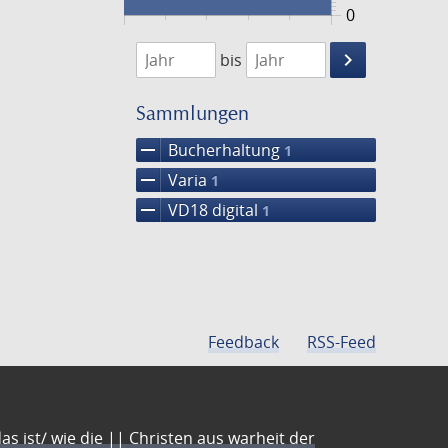
0
1746
1747
keyboard_arrow_right
bis
Suche
einschränke
Sammlungen
remove
Bucherhaltung
1
remove
Varia
1
remove
VD18 digital
1
Feedback
RSS-Feed
s ist/ wie die || Christen aus warheit der