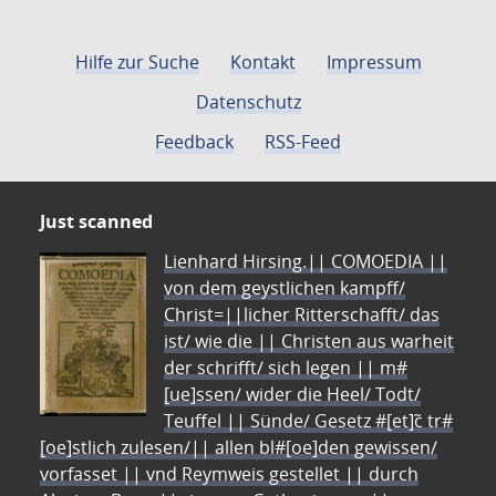
Hilfe zur Suche
Kontakt
Impressum
Datenschutz
Feedback
RSS-Feed
Just scanned
Lienhard Hirsing.|| COMOEDIA ||
von dem geystlichen kampff/
Christ=||licher Ritterschafft/ das
ist/ wie die || Christen aus warheit
der schrifft/ sich legen || m#
[ue]ssen/ wider die Heel/ Todt/
Teuffel || Sünde/ Gesetz #[et]c̃ tr#
[oe]stlich zulesen/|| allen bl#[oe]den gewissen/
vorfasset || vnd Reymweis gestellet || durch