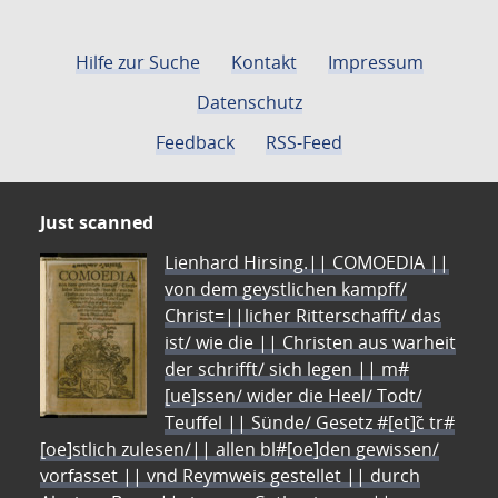
Hilfe zur Suche
Kontakt
Impressum
Datenschutz
Feedback
RSS-Feed
Just scanned
Lienhard Hirsing.|| COMOEDIA ||
von dem geystlichen kampff/
Christ=||licher Ritterschafft/ das
ist/ wie die || Christen aus warheit
der schrifft/ sich legen || m#
[ue]ssen/ wider die Heel/ Todt/
Teuffel || Sünde/ Gesetz #[et]c̃ tr#
[oe]stlich zulesen/|| allen bl#[oe]den gewissen/
vorfasset || vnd Reymweis gestellet || durch