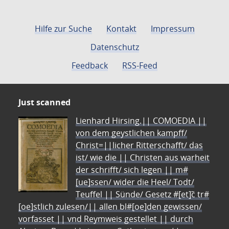
Hilfe zur Suche
Kontakt
Impressum
Datenschutz
Feedback
RSS-Feed
Just scanned
Lienhard Hirsing.|| COMOEDIA ||
von dem geystlichen kampff/
Christ=||licher Ritterschafft/ das
ist/ wie die || Christen aus warheit
der schrifft/ sich legen || m#
[ue]ssen/ wider die Heel/ Todt/
Teuffel || Sünde/ Gesetz #[et]c̃ tr#
[oe]stlich zulesen/|| allen bl#[oe]den gewissen/
vorfasset || vnd Reymweis gestellet || durch