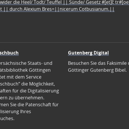
 wider die Heel/ Todt/ Teuffel || Sünde/ Gesetz #[et]c̃ tr#[o
let || durch Alexium Bres=||nicerum Cotbusianum.||
schbuch
Gutenberg Digital
ersächsische Staats- und
Besuchen Sie das Faksimile 
ätsbibliothek Göttingen
Göttinger Gutenberg Bibel.
tet mit dem Service
schbuch” die Möglichkeit,
ften für die Digitalisierung
ern zu übernehmen.
en Sie die Patenschaft für
alisierung Ihres
uches.