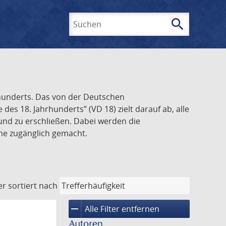
search
Suchen
rhunderts. Das von der Deutschen
s 18. Jahrhunderts” (VD 18) zielt darauf ab, alle
und zu erschließen. Dabei werden die
ine zugänglich gemacht.
er
sortiert nach
remove
Alle Filter entfernen
Autoren