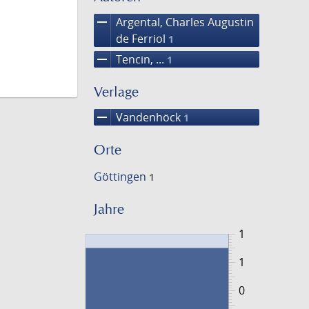
remove
Argental, Charles Augustin
de Ferriol
1
remove
Tencin, ...
1
Verlage
remove
Vandenhöck
1
Orte
Göttingen
1
Jahre
1
1
0