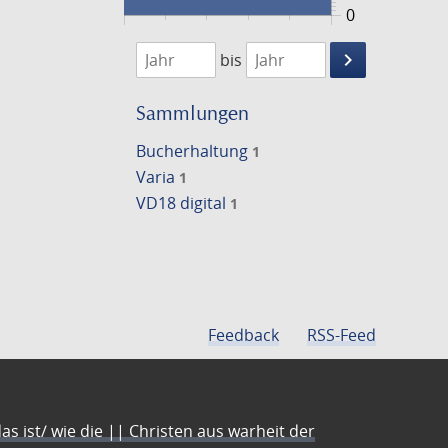
0
1746
1747
keyboard_arrow_right
bis
Suche
einschränke
Sammlungen
Bucherhaltung
1
Varia
1
VD18 digital
1
Feedback
RSS-Feed
s ist/ wie die || Christen aus warheit der