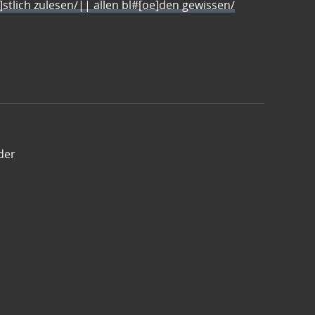
e]stlich zulesen/|| allen bl#[oe]den gewissen/
der