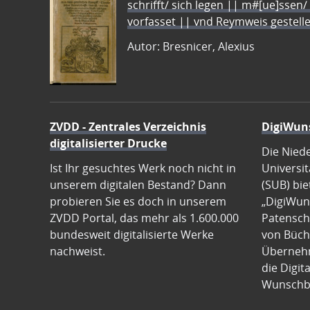
schrifft/ sich legen || m#[ue]ssen/
vorfasset || vnd Reymweis gestel
Autor: Bresnicer, Alexius
ZVDD - Zentrales Verzeichnis
DigiWun
digitalisierter Drucke
Die Nied
Ist Ihr gesuchtes Werk noch nicht in
Universit
unserem digitalen Bestand? Dann
(SUB) bie
probieren Sie es doch in unserem
„DigiWun
ZVDD Portal, das mehr als 1.600.000
Patenscha
bundesweit digitalisierte Werke
von Büch
nachweist.
Übernehm
die Digit
Wunschb