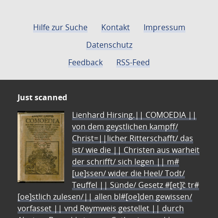
Hilfe zur Suche
Kontakt
Impressum
Datenschutz
Feedback
RSS-Feed
Just scanned
Lienhard Hirsing.|| COMOEDIA ||
von dem geystlichen kampff/
Christ=||licher Ritterschafft/ das
ist/ wie die || Christen aus warheit
der schrifft/ sich legen || m#
[ue]ssen/ wider die Heel/ Todt/
Teuffel || Sünde/ Gesetz #[et]c̃ tr#
[oe]stlich zulesen/|| allen bl#[oe]den gewissen/
vorfasset || vnd Reymweis gestellet || durch