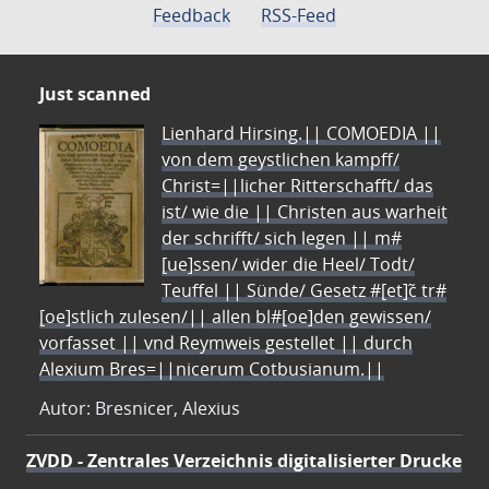
Feedback
RSS-Feed
Just scanned
Lienhard Hirsing.|| COMOEDIA ||
von dem geystlichen kampff/
Christ=||licher Ritterschafft/ das
ist/ wie die || Christen aus warheit
der schrifft/ sich legen || m#
[ue]ssen/ wider die Heel/ Todt/
Teuffel || Sünde/ Gesetz #[et]c̃ tr#
[oe]stlich zulesen/|| allen bl#[oe]den gewissen/
vorfasset || vnd Reymweis gestellet || durch
Alexium Bres=||nicerum Cotbusianum.||
Autor: Bresnicer, Alexius
ZVDD - Zentrales Verzeichnis digitalisierter Drucke