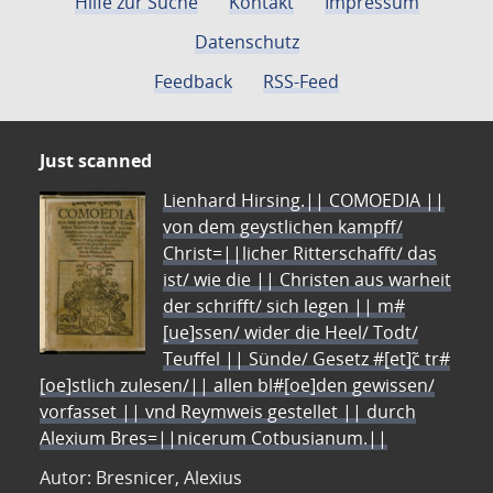
Hilfe zur Suche
Kontakt
Impressum
Datenschutz
Feedback
RSS-Feed
Just scanned
Lienhard Hirsing.|| COMOEDIA ||
von dem geystlichen kampff/
Christ=||licher Ritterschafft/ das
ist/ wie die || Christen aus warheit
der schrifft/ sich legen || m#
[ue]ssen/ wider die Heel/ Todt/
Teuffel || Sünde/ Gesetz #[et]c̃ tr#
[oe]stlich zulesen/|| allen bl#[oe]den gewissen/
vorfasset || vnd Reymweis gestellet || durch
Alexium Bres=||nicerum Cotbusianum.||
Autor: Bresnicer, Alexius