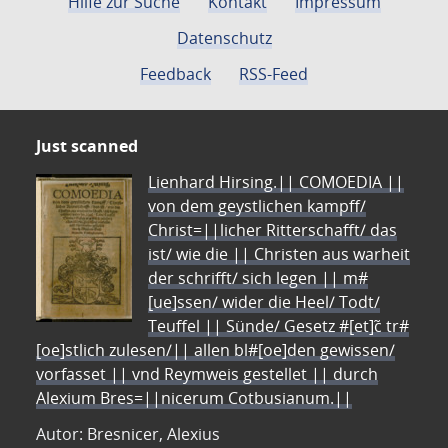
Hilfe zur Suche
Kontakt
Impressum
Datenschutz
Feedback
RSS-Feed
Just scanned
Lienhard Hirsing.|| COMOEDIA ||
von dem geystlichen kampff/
Christ=||licher Ritterschafft/ das
ist/ wie die || Christen aus warheit
der schrifft/ sich legen || m#
[ue]ssen/ wider die Heel/ Todt/
Teuffel || Sünde/ Gesetz #[et]c̃ tr#
[oe]stlich zulesen/|| allen bl#[oe]den gewissen/
vorfasset || vnd Reymweis gestellet || durch
Alexium Bres=||nicerum Cotbusianum.||
Autor: Bresnicer, Alexius