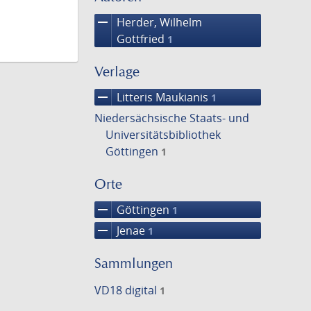
remove
Herder, Wilhelm
Gottfried
1
Verlage
remove
Litteris Maukianis
1
Niedersächsische Staats- und
Universitätsbibliothek
Göttingen
1
Orte
remove
Göttingen
1
remove
Jenae
1
Sammlungen
VD18 digital
1