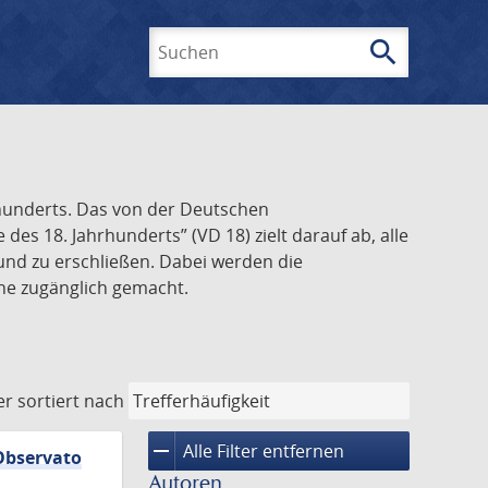
search
Suchen
rhunderts. Das von der Deutschen
s 18. Jahrhunderts” (VD 18) zielt darauf ab, alle
und zu erschließen. Dabei werden die
ine zugänglich gemacht.
er
sortiert nach
remove
Alle Filter entfernen
 Observato
Autoren