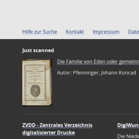
Hilfe zur Suche
Kontakt
Impressum
Date
Just scanned
Die Familie von Eden oder gemeinn
Autor: Pfenninger, Johann Konrad
ZVDD - Zentrales Verzeichnis
DigiWun
digitalisierter Drucke
Die Nied