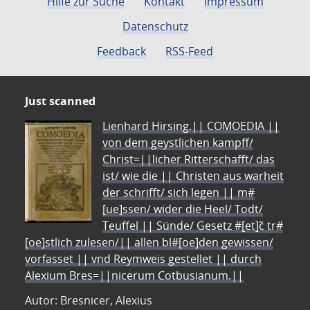
Hilfe zur Suche
Kontakt
Impressum
Datenschutz
Feedback
RSS-Feed
Just scanned
Lienhard Hirsing.|| COMOEDIA ||
von dem geystlichen kampff/
Christ=||licher Ritterschafft/ das
ist/ wie die || Christen aus warheit
der schrifft/ sich legen || m#
[ue]ssen/ wider die Heel/ Todt/
Teuffel || Sünde/ Gesetz #[et]c̃ tr#
[oe]stlich zulesen/|| allen bl#[oe]den gewissen/
vorfasset || vnd Reymweis gestellet || durch
Alexium Bres=||nicerum Cotbusianum.||
Autor: Bresnicer, Alexius