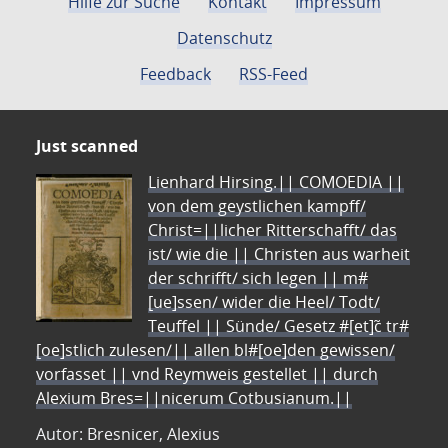
Hilfe zur Suche
Kontakt
Impressum
Datenschutz
Feedback
RSS-Feed
Just scanned
Lienhard Hirsing.|| COMOEDIA ||
von dem geystlichen kampff/
Christ=||licher Ritterschafft/ das
ist/ wie die || Christen aus warheit
der schrifft/ sich legen || m#
[ue]ssen/ wider die Heel/ Todt/
Teuffel || Sünde/ Gesetz #[et]c̃ tr#
[oe]stlich zulesen/|| allen bl#[oe]den gewissen/
vorfasset || vnd Reymweis gestellet || durch
Alexium Bres=||nicerum Cotbusianum.||
Autor: Bresnicer, Alexius