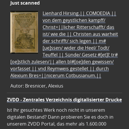
Just scanned
Lienhard Hirsing.|| COMOEDIA ||
von dem geystlichen kampff/
Christ=||licher Ritterschafft/ das
ist/ wie die || Christen aus warheit
der schrifft/ sich legen || m#
[ue]ssen/ wider die Heel/ Todt/
Teuffel || Sünde/ Gesetz #[et]c̃ tr#
[oe]stlich zulesen/|| allen bl#[oe]den gewissen/
vorfasset || vnd Reymweis gestellet || durch
Alexium Bres=||nicerum Cotbusianum.||
Autor: Bresnicer, Alexius
ZVDD - Zentrales Verzeichnis digitalisierter Drucke
Ist Ihr gesuchtes Werk noch nicht in unserem
digitalen Bestand? Dann probieren Sie es doch in
unserem ZVDD Portal, das mehr als 1.600.000