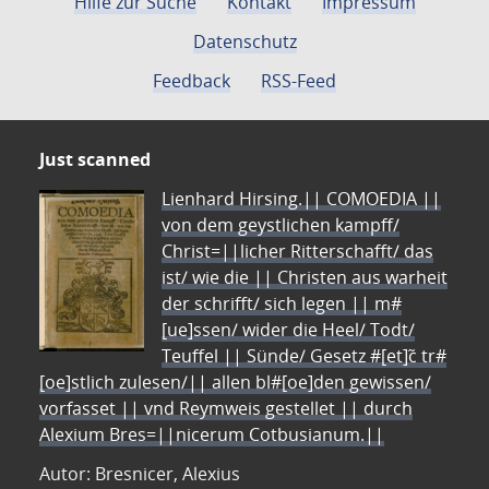
Hilfe zur Suche
Kontakt
Impressum
Datenschutz
Feedback
RSS-Feed
Just scanned
Lienhard Hirsing.|| COMOEDIA ||
von dem geystlichen kampff/
Christ=||licher Ritterschafft/ das
ist/ wie die || Christen aus warheit
der schrifft/ sich legen || m#
[ue]ssen/ wider die Heel/ Todt/
Teuffel || Sünde/ Gesetz #[et]c̃ tr#
[oe]stlich zulesen/|| allen bl#[oe]den gewissen/
vorfasset || vnd Reymweis gestellet || durch
Alexium Bres=||nicerum Cotbusianum.||
Autor: Bresnicer, Alexius