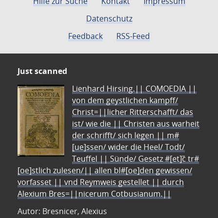
Hilfe zur Suche
Kontakt
Impressum
Datenschutz
Feedback
RSS-Feed
Just scanned
Lienhard Hirsing.|| COMOEDIA ||
von dem geystlichen kampff/
Christ=||licher Ritterschafft/ das
ist/ wie die || Christen aus warheit
der schrifft/ sich legen || m#
[ue]ssen/ wider die Heel/ Todt/
Teuffel || Sünde/ Gesetz #[et]c̃ tr#
[oe]stlich zulesen/|| allen bl#[oe]den gewissen/
vorfasset || vnd Reymweis gestellet || durch
Alexium Bres=||nicerum Cotbusianum.||
Autor: Bresnicer, Alexius