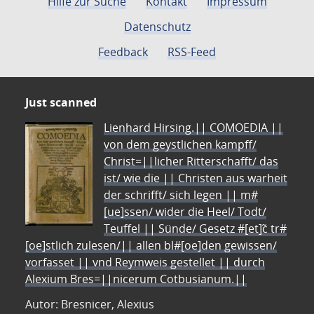
Hilfe zur Suche
Kontakt
Impressum
Datenschutz
Feedback
RSS-Feed
Just scanned
Lienhard Hirsing.|| COMOEDIA ||
von dem geystlichen kampff/
Christ=||licher Ritterschafft/ das
ist/ wie die || Christen aus warheit
der schrifft/ sich legen || m#
[ue]ssen/ wider die Heel/ Todt/
Teuffel || Sünde/ Gesetz #[et]c̃ tr#
[oe]stlich zulesen/|| allen bl#[oe]den gewissen/
vorfasset || vnd Reymweis gestellet || durch
Alexium Bres=||nicerum Cotbusianum.||
Autor: Bresnicer, Alexius