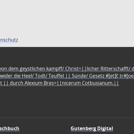
nschutz
n dem geystlichen kampff/ Christ=||licher Ritterschafft/ da
 wider die Heel/ Todt/ Teuffel || Sünde/ Gesetz #[et]c̃ tr#[o
let || durch Alexium Bres=||nicerum Cotbusianum.||
schbuch
Gutenberg Digital