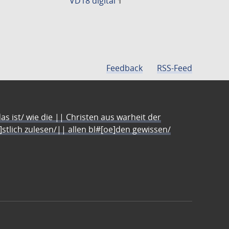
VD18 digital
1
Feedback
RSS-Feed
s ist/ wie die || Christen aus warheit der
e]stlich zulesen/|| allen bl#[oe]den gewissen/