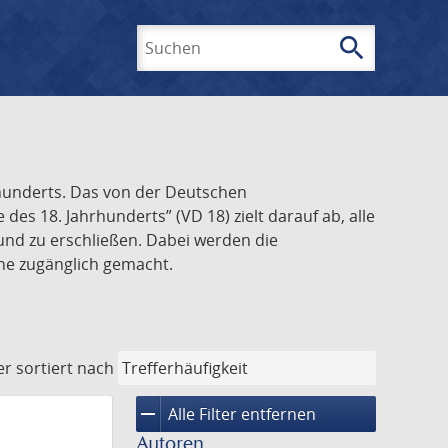
search
Suchen
rhunderts. Das von der Deutschen
s 18. Jahrhunderts” (VD 18) zielt darauf ab, alle
und zu erschließen. Dabei werden die
ine zugänglich gemacht.
er
sortiert nach
remove
Alle Filter entfernen
Autoren