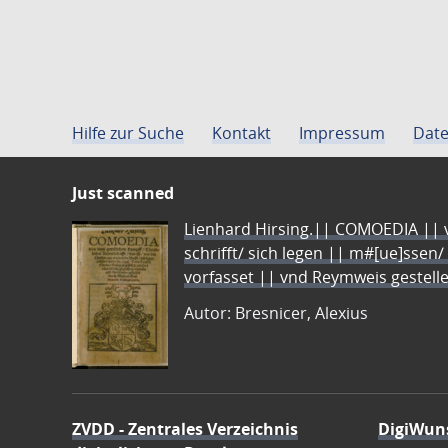
Hilfe zur Suche
Kontakt
Impressum
Date
Just scanned
Lienhard Hirsing.|| COMOEDIA || vo
schrifft/ sich legen || m#[ue]ssen/
vorfasset || vnd Reymweis gestel
Autor: Bresnicer, Alexius
ZVDD - Zentrales Verzeichnis
DigiWun