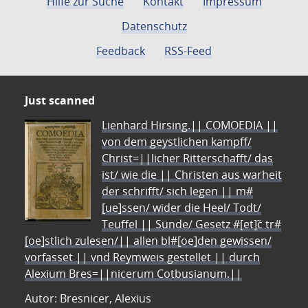
Hilfe zur Suche
Kontakt
Impressum
Datenschutz
Feedback
RSS-Feed
Just scanned
Lienhard Hirsing.|| COMOEDIA ||
von dem geystlichen kampff/
Christ=||licher Ritterschafft/ das
ist/ wie die || Christen aus warheit
der schrifft/ sich legen || m#
[ue]ssen/ wider die Heel/ Todt/
Teuffel || Sünde/ Gesetz #[et]c̃ tr#
[oe]stlich zulesen/|| allen bl#[oe]den gewissen/
vorfasset || vnd Reymweis gestellet || durch
Alexium Bres=||nicerum Cotbusianum.||
Autor: Bresnicer, Alexius