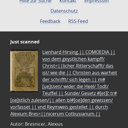
Hilfe zur Suche
Kontakt
Impressum
Datenschutz
Feedback
RSS-Feed
Just scanned
Lienhard Hirsing.|| COMOEDIA ||
von dem geystlichen kampff/
Christ=||licher Ritterschafft/ das
ist/ wie die || Christen aus warheit
der schrifft/ sich legen || m#
[ue]ssen/ wider die Heel/ Todt/
Teuffel || Sünde/ Gesetz #[et]c̃ tr#
[oe]stlich zulesen/|| allen bl#[oe]den gewissen/
vorfasset || vnd Reymweis gestellet || durch
Alexium Bres=||nicerum Cotbusianum.||
Autor: Bresnicer, Alexius