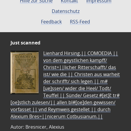
Hilfe zur Suche
Kontakt
Impressum
Datenschutz
Feedback
RSS-Feed
Just scanned
Lienhard Hirsing.|| COMOEDIA ||
von dem geystlichen kampff/
Christ=||licher Ritterschafft/ das
ist/ wie die || Christen aus warheit
der schrifft/ sich legen || m#
[ue]ssen/ wider die Heel/ Todt/
Teuffel || Sünde/ Gesetz #[et]c̃ tr#
[oe]stlich zulesen/|| allen bl#[oe]den gewissen/
vorfasset || vnd Reymweis gestellet || durch
Alexium Bres=||nicerum Cotbusianum.||
Autor: Bresnicer, Alexius