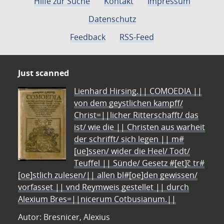
Hilfe zur Suche
Kontakt
Impressum
Datenschutz
Feedback
RSS-Feed
Just scanned
Lienhard Hirsing.|| COMOEDIA ||
von dem geystlichen kampff/
Christ=||licher Ritterschafft/ das
ist/ wie die || Christen aus warheit
der schrifft/ sich legen || m#
[ue]ssen/ wider die Heel/ Todt/
Teuffel || Sünde/ Gesetz #[et]c̃ tr#
[oe]stlich zulesen/|| allen bl#[oe]den gewissen/
vorfasset || vnd Reymweis gestellet || durch
Alexium Bres=||nicerum Cotbusianum.||
Autor: Bresnicer, Alexius