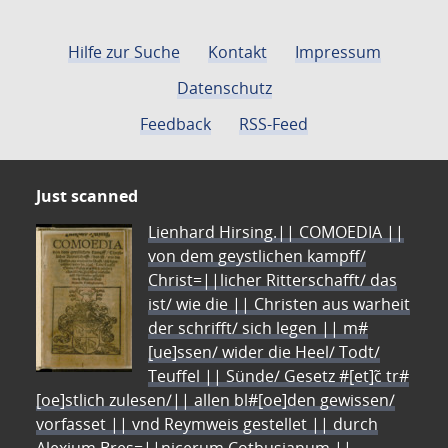
Hilfe zur Suche
Kontakt
Impressum
Datenschutz
Feedback
RSS-Feed
Just scanned
Lienhard Hirsing.|| COMOEDIA ||
von dem geystlichen kampff/
Christ=||licher Ritterschafft/ das
ist/ wie die || Christen aus warheit
der schrifft/ sich legen || m#
[ue]ssen/ wider die Heel/ Todt/
Teuffel || Sünde/ Gesetz #[et]c̃ tr#
[oe]stlich zulesen/|| allen bl#[oe]den gewissen/
vorfasset || vnd Reymweis gestellet || durch