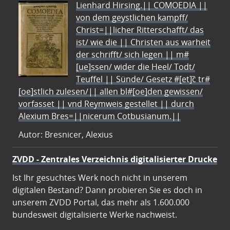
Lienhard Hirsing.|| COMOEDIA ||
von dem geystlichen kampff/
Christ=||licher Ritterschafft/ das
ist/ wie die || Christen aus warheit
der schrifft/ sich legen || m#
[ue]ssen/ wider die Heel/ Todt/
Teuffel || Sünde/ Gesetz #[et]c̃ tr#
[oe]stlich zulesen/|| allen bl#[oe]den gewissen/
vorfasset || vnd Reymweis gestellet || durch
Alexium Bres=||nicerum Cotbusianum.||
Autor: Bresnicer, Alexius
ZVDD - Zentrales Verzeichnis digitalisierter Drucke
Ist Ihr gesuchtes Werk noch nicht in unserem
digitalen Bestand? Dann probieren Sie es doch in
unserem ZVDD Portal, das mehr als 1.600.000
bundesweit digitalisierte Werke nachweist.