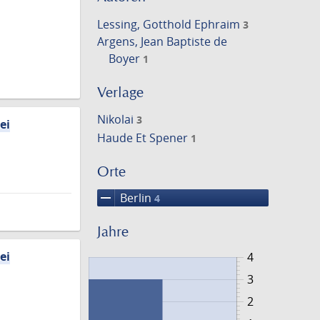
Lessing, Gotthold Ephraim
3
Argens, Jean Baptiste de
Boyer
1
Verlage
Nikolai
3
ei
Haude Et Spener
1
Orte
remove
Berlin
4
Jahre
ei
4
3
2