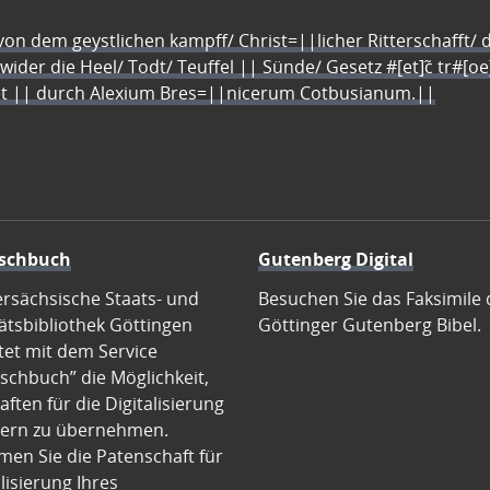
n dem geystlichen kampff/ Christ=||licher Ritterschafft/ da
 wider die Heel/ Todt/ Teuffel || Sünde/ Gesetz #[et]c̃ tr#[o
let || durch Alexium Bres=||nicerum Cotbusianum.||
schbuch
Gutenberg Digital
ersächsische Staats- und
Besuchen Sie das Faksimile 
ätsbibliothek Göttingen
Göttinger Gutenberg Bibel.
tet mit dem Service
schbuch” die Möglichkeit,
ften für die Digitalisierung
ern zu übernehmen.
en Sie die Patenschaft für
alisierung Ihres