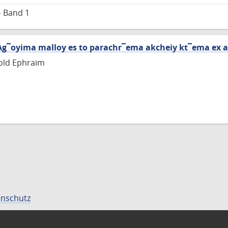
– Band 1
 Ag¯oyima malloy es to parachr¯ema akcheiy kt¯ema ex a
old Ephraim
nschutz