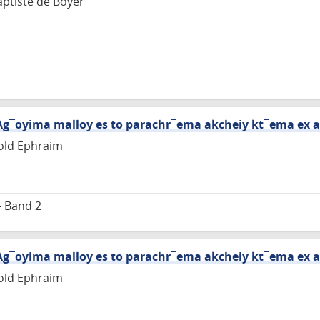
aptiste de Boyer
 Ag¯oyima malloy es to parachr¯ema akcheiy kt¯ema ex a
old Ephraim
– Band 2
 Ag¯oyima malloy es to parachr¯ema akcheiy kt¯ema ex a
old Ephraim