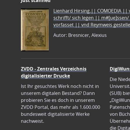
Just scanned
Lienhard Hirsing.|| COMOEDIA || vo
schrifft/ sich legen || m#[ue]ssen/
vorfasset || vnd Reymweis gestel
Autor: Bresnicer, Alexius
ZVDD - Zentrales Verzeichnis
DigiWun
digitalisierter Drucke
Die Nied
Ist Ihr gesuchtes Werk noch nicht in
Universit
unserem digitalen Bestand? Dann
(SUB) bie
probieren Sie es doch in unserem
„DigiWun
ZVDD Portal, das mehr als 1.600.000
Patenscha
bundesweit digitalisierte Werke
von Büch
nachweist.
Übernehm
die Digit