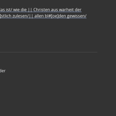
s ist/ wie die || Christen aus warheit der
e]stlich zulesen/|| allen bl#[oe]den gewissen/
der