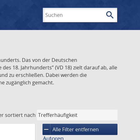
search
Suchen
rhunderts. Das von der Deutschen
s 18. Jahrhunderts” (VD 18) zielt darauf ab, alle
und zu erschließen. Dabei werden die
ine zugänglich gemacht.
er
sortiert nach
remove
Alle Filter entfernen
Autoren