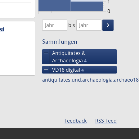
1
0
1768
1770
keyboard_arrow_right
bis
ei
Suche
einschränke
Sammlungen
remove
Antiquitates &
Archaeologia
4
remove
VD18 digital
4
antiquitates.und.archaeologia.archaeo1
Feedback
RSS-Feed