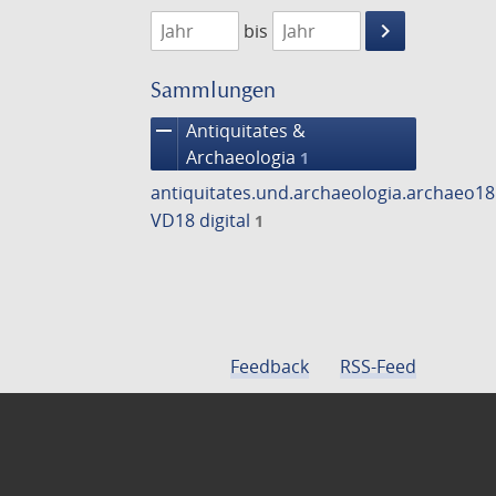
1768
1769
keyboard_arrow_right
bis
Suche
einschränke
Sammlungen
remove
Antiquitates &
Archaeologia
1
antiquitates.und.archaeologia.archaeo1
VD18 digital
1
Feedback
RSS-Feed