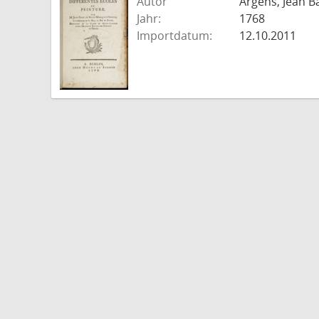
Autor
Argens, Jean B
Jahr:
1768
Importdatum:
12.10.2011