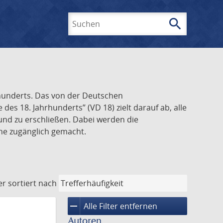
search
Suchen
rhunderts. Das von der Deutschen
s 18. Jahrhunderts” (VD 18) zielt darauf ab, alle
und zu erschließen. Dabei werden die
ine zugänglich gemacht.
er
sortiert nach
remove
Alle Filter entfernen
Autoren