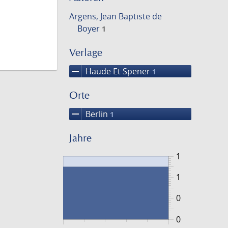
Argens, Jean Baptiste de
Boyer
1
Verlage
remove
Haude Et Spener
1
Orte
remove
Berlin
1
Jahre
1
1
0
0