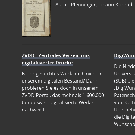
Autor: Pfenninger, Johann Konrad
ZVDD - Zentrales Verzeichnis
DigiWun
digitalisierter Drucke
Die Nied
Ist Ihr gesuchtes Werk noch nicht in
Universit
unserem digitalen Bestand? Dann
(SUB) bie
probieren Sie es doch in unserem
„DigiWun
ZVDD Portal, das mehr als 1.600.000
Patenscha
bundesweit digitalisierte Werke
von Büch
nachweist.
Übernehm
die Digit
Wunschb