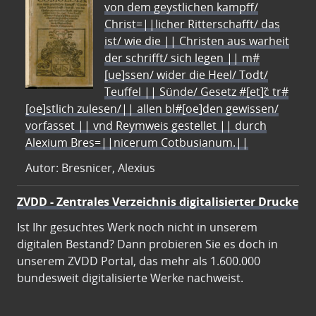
von dem geystlichen kampff/
Christ=||licher Ritterschafft/ das
ist/ wie die || Christen aus warheit
der schrifft/ sich legen || m#
[ue]ssen/ wider die Heel/ Todt/
Teuffel || Sünde/ Gesetz #[et]c̃ tr#
[oe]stlich zulesen/|| allen bl#[oe]den gewissen/
vorfasset || vnd Reymweis gestellet || durch
Alexium Bres=||nicerum Cotbusianum.||
Autor: Bresnicer, Alexius
ZVDD - Zentrales Verzeichnis digitalisierter Drucke
Ist Ihr gesuchtes Werk noch nicht in unserem
digitalen Bestand? Dann probieren Sie es doch in
unserem ZVDD Portal, das mehr als 1.600.000
bundesweit digitalisierte Werke nachweist.