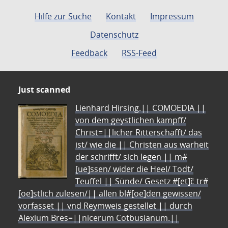
Hilfe zur Suche
Kontakt
Impressum
Datenschutz
Feedback
RSS-Feed
Just scanned
Lienhard Hirsing.|| COMOEDIA ||
von dem geystlichen kampff/
Christ=||licher Ritterschafft/ das
ist/ wie die || Christen aus warheit
der schrifft/ sich legen || m#
[ue]ssen/ wider die Heel/ Todt/
Teuffel || Sünde/ Gesetz #[et]c̃ tr#
[oe]stlich zulesen/|| allen bl#[oe]den gewissen/
vorfasset || vnd Reymweis gestellet || durch
Alexium Bres=||nicerum Cotbusianum.||