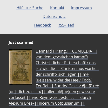
Hilfe zur Suche
Kontakt
Impressum
Datenschutz
Feedback
RSS-Feed
Just scanned
Lienhard Hirsing.|| COMOEDIA ||
von dem geystlichen kampff/
Christ=||licher Ritterschafft/ das
ist/ wie die || Christen aus warheit
der schrifft/ sich legen || m#
[ue]ssen/ wider die Heel/ Todt/
Teuffel || Sünde/ Gesetz #[et]c̃ tr#
[oe]stlich zulesen/|| allen bl#[oe]den gewissen/
vorfasset || vnd Reymweis gestellet || durch
Alexium Bres=||nicerum Cotbusianum.||