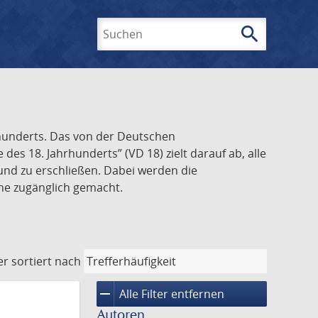
search
Suchen
rhunderts. Das von der Deutschen
s 18. Jahrhunderts” (VD 18) zielt darauf ab, alle
und zu erschließen. Dabei werden die
ine zugänglich gemacht.
er
sortiert nach
remove
Alle Filter entfernen
Autoren