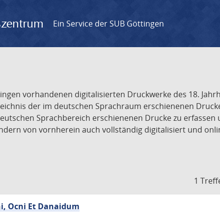
gszentrum
Ein Service der SUB Göttingen
tingen vorhandenen digitalisierten Druckwerke des 18. Jah
ichnis der im deutschen Sprachraum erschienenen Drucke de
deutschen Sprachbereich erschienenen Drucke zu erfassen 
dern von vornherein auch vollständig digitalisiert und onl
1 Treff
hi, Ocni Et Danaidum