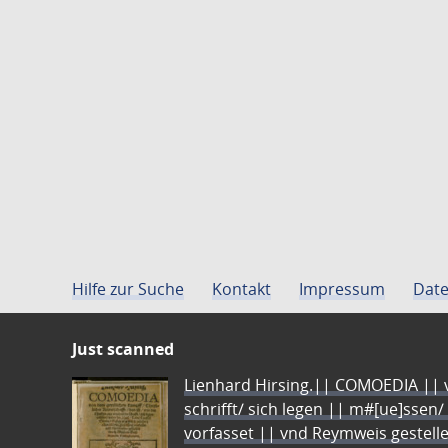
Hilfe zur Suche
Kontakt
Impressum
Date
Just scanned
Lienhard Hirsing.|| COMOEDIA || vo
schrifft/ sich legen || m#[ue]ssen/
vorfasset || vnd Reymweis gestel