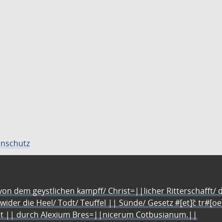
nschutz
n dem geystlichen kampff/ Christ=||licher Ritterschafft/ da
 wider die Heel/ Todt/ Teuffel || Sünde/ Gesetz #[et]c̃ tr#[o
let || durch Alexium Bres=||nicerum Cotbusianum.||