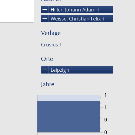
remove
Hiller, Johann Adam
1
remove
Weisse, Christian Felix
1
Verlage
Crusius
1
Orte
remove
Leipzig
1
Jahre
1
1
0
0