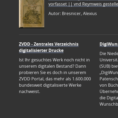
vorfasset || vnd Reymweis gestel
Autor: Bresnicer, Alexius
ZVDD - Zentrales Verzeichnis
DigiWun
digitalisierter Drucke
Die Nied
Ist Ihr gesuchtes Werk noch nicht in
Universit
unserem digitalen Bestand? Dann
(SUB) bie
probieren Sie es doch in unserem
„DigiWun
ZVDD Portal, das mehr als 1.600.000
Patenscha
bundesweit digitalisierte Werke
von Büch
nachweist.
Übernehm
die Digit
Wunschb