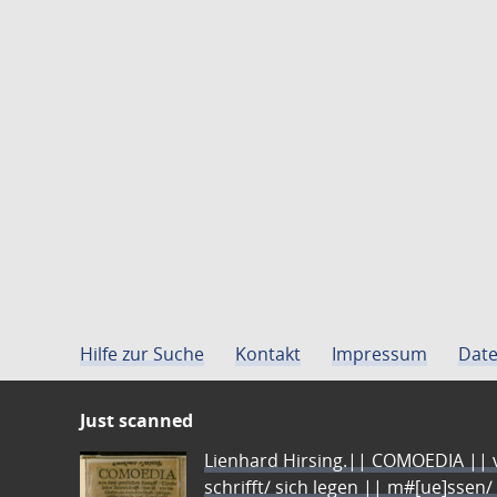
Hilfe zur Suche
Kontakt
Impressum
Date
Just scanned
Lienhard Hirsing.|| COMOEDIA || vo
schrifft/ sich legen || m#[ue]ssen/