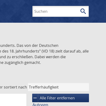
search
Suchen
rhunderts. Das von der Deutschen
s 18. Jahrhunderts” (VD 18) zielt darauf ab, alle
und zu erschließen. Dabei werden die
ine zugänglich gemacht.
er
sortiert nach
remove
Alle Filter entfernen
Autoren