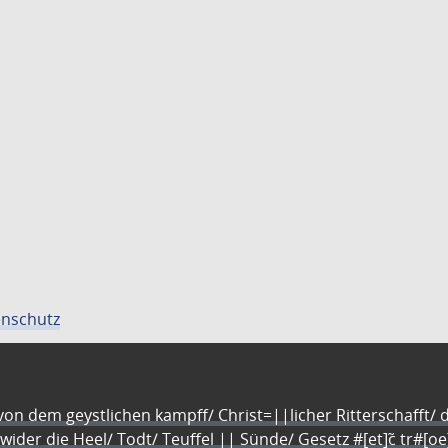
nschutz
n dem geystlichen kampff/ Christ=||licher Ritterschafft/ da
 wider die Heel/ Todt/ Teuffel || Sünde/ Gesetz #[et]c̃ tr#[o