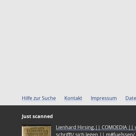
Hilfe zur Suche
Kontakt
Impressum
Date
Just scanned
Lienhard Hirsing.|| COMOEDIA || vo
schrifft/ sich legen || m#[ue]ssen/