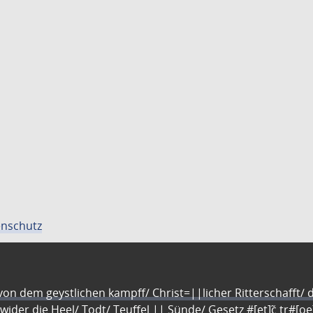
nschutz
n dem geystlichen kampff/ Christ=||licher Ritterschafft/ da
 wider die Heel/ Todt/ Teuffel || Sünde/ Gesetz #[et]c̃ tr#[o