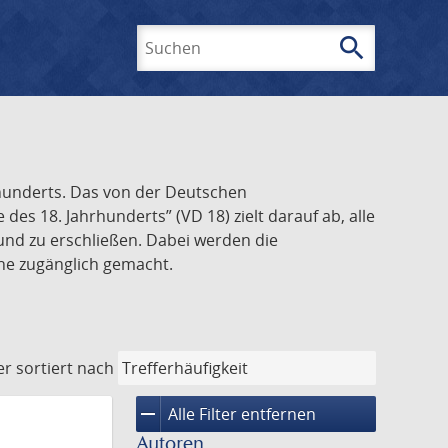
search
Suchen
rhunderts. Das von der Deutschen
s 18. Jahrhunderts” (VD 18) zielt darauf ab, alle
und zu erschließen. Dabei werden die
ine zugänglich gemacht.
er
sortiert nach
remove
Alle Filter entfernen
Autoren