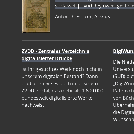
vorfasset || vnd Reymweis gestel
Autor: Bresnicer, Alexius
ZVDD - Zentrales Verzeichnis
DigiWun
digitalisierter Drucke
Die Nied
Ist Ihr gesuchtes Werk noch nicht in
Universit
unserem digitalen Bestand? Dann
(SUB) bie
probieren Sie es doch in unserem
„DigiWun
ZVDD Portal, das mehr als 1.600.000
Patenscha
bundesweit digitalisierte Werke
von Büch
nachweist.
Übernehm
die Digit
Wunschb