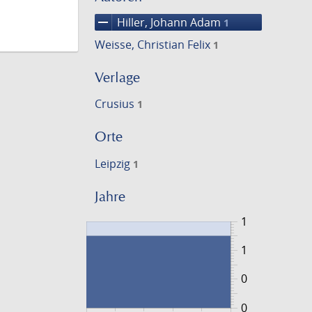
remove
Hiller, Johann Adam
1
Weisse, Christian Felix
1
Verlage
Crusius
1
Orte
Leipzig
1
Jahre
1
1
0
0