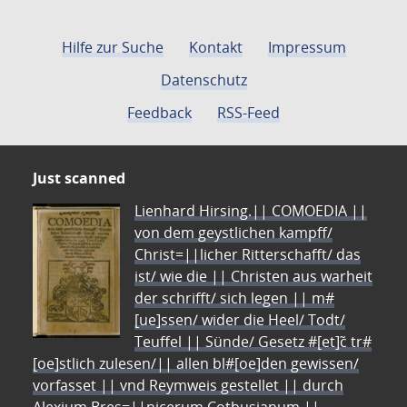
Hilfe zur Suche
Kontakt
Impressum
Datenschutz
Feedback
RSS-Feed
Just scanned
Lienhard Hirsing.|| COMOEDIA ||
von dem geystlichen kampff/
Christ=||licher Ritterschafft/ das
ist/ wie die || Christen aus warheit
der schrifft/ sich legen || m#
[ue]ssen/ wider die Heel/ Todt/
Teuffel || Sünde/ Gesetz #[et]c̃ tr#
[oe]stlich zulesen/|| allen bl#[oe]den gewissen/
vorfasset || vnd Reymweis gestellet || durch