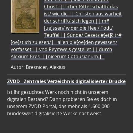
Christ=||licher Ritterschafft/ das
ist/ wie die || Christen aus warheit
der schrifft/ sich legen || m#
[ue]ssen/ wider die Heel/ Todt/
Teuffel || Sünde/ Gesetz #[et]c̃ tr#
[oe]stlich zulesen/|| allen bl#[oe]den gewissen/
vorfasset || vnd Reymweis gestellet || durch
Alexium Bres=||nicerum Cotbusianum.||
Autor: Bresnicer, Alexius
ZVDD - Zentrales Verzeichnis digitalisierter Drucke
Ist Ihr gesuchtes Werk noch nicht in unserem
digitalen Bestand? Dann probieren Sie es doch in
unserem ZVDD Portal, das mehr als 1.600.000
bundesweit digitalisierte Werke nachweist.