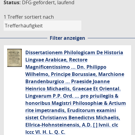
Status:
DFG-gefördert, laufend
1 Treffer
sortiert nach
Filter anzeigen
Dissertationem Philologicam De Historia
Lingvae Arabicae, Rectore
Magnificentissimo ... Dn. Philippo
Wilhelmo, Principe Borussiae, Marchione
Brandenburgico ... Praeside Joanne
Heinrico Michaelis, Graecae Et Oriental.
Lingvarum P.P. Ord. ... pro priuilegiis &
honoribus Magistri Philosophiæ & Artium
rite impetrandis, Eruditorum examini
sistet Christianvs Benedictvs Michaelis,
Ellrica-Hohnsteinensis, A.D. [ ] Ivnii. cIc
Iccc VI. H. L. Q. C.