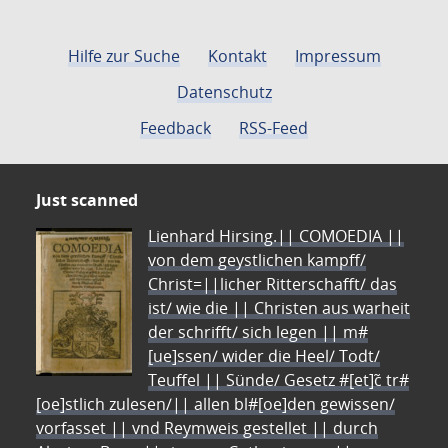
Hilfe zur Suche
Kontakt
Impressum
Datenschutz
Feedback
RSS-Feed
Just scanned
Lienhard Hirsing.|| COMOEDIA ||
von dem geystlichen kampff/
Christ=||licher Ritterschafft/ das
ist/ wie die || Christen aus warheit
der schrifft/ sich legen || m#
[ue]ssen/ wider die Heel/ Todt/
Teuffel || Sünde/ Gesetz #[et]c̃ tr#
[oe]stlich zulesen/|| allen bl#[oe]den gewissen/
vorfasset || vnd Reymweis gestellet || durch