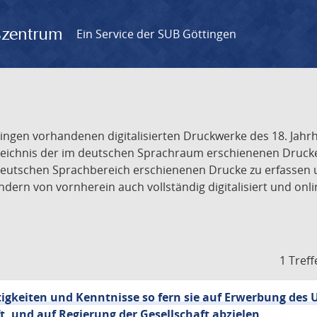
gszentrum
Ein Service der SUB Göttingen
tingen vorhandenen digitalisierten Druckwerke des 18. Jah
ichnis der im deutschen Sprachraum erschienenen Drucke de
deutschen Sprachbereich erschienenen Drucke zu erfassen 
dern von vornherein auch vollständig digitalisiert und onl
1 Treff
tigkeiten und Kenntnisse so fern sie auf Erwerbung des 
, und auf Regierung der Gesellschaft abzielen