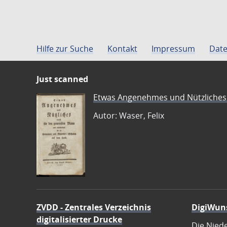
Hilfe zur Suche
Kontakt
Impressum
Date
Just scanned
Etwas Angenehmes und Nützliches 
Autor: Waser, Felix
ZVDD - Zentrales Verzeichnis
DigiWun
digitalisierter Drucke
Die Nied