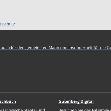
nschutz
auch für den gemeinsten Mann und insonderheit für die G
schbuch
Gutenberg Digital
ersächsische Staats- und
Besuchen Sie das Faksimile 