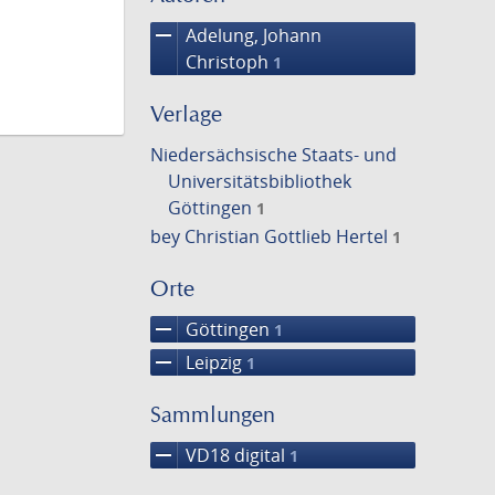
remove
Adelung, Johann
Christoph
1
Verlage
Niedersächsische Staats- und
Universitätsbibliothek
Göttingen
1
bey Christian Gottlieb Hertel
1
Orte
remove
Göttingen
1
remove
Leipzig
1
Sammlungen
remove
VD18 digital
1