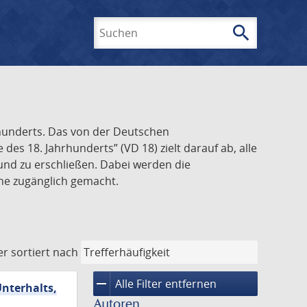
search
Suchen
rhunderts. Das von der Deutschen
s 18. Jahrhunderts” (VD 18) zielt darauf ab, alle
und zu erschließen. Dabei werden die
ine zugänglich gemacht.
er
sortiert nach
remove
Alle Filter entfernen
Unterhalts,
Autoren