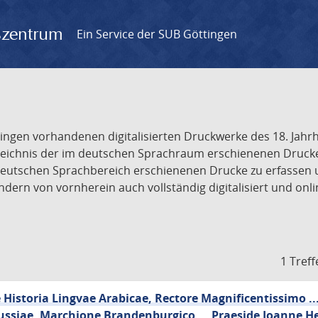
gszentrum
Ein Service der SUB Göttingen
tingen vorhandenen digitalisierten Druckwerke des 18. Jah
ichnis der im deutschen Sprachraum erschienenen Drucke de
deutschen Sprachbereich erschienenen Drucke zu erfassen 
dern von vornherein auch vollständig digitalisiert und onl
1 Treff
Historia Lingvae Arabicae, Rectore Magnificentissimo ..
ussiae, Marchione Brandenburgico ... Praeside Joanne He