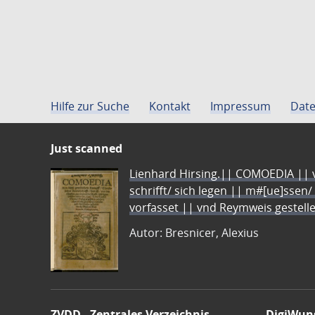
Hilfe zur Suche
Kontakt
Impressum
Date
Just scanned
Lienhard Hirsing.|| COMOEDIA || vo
schrifft/ sich legen || m#[ue]ssen/
vorfasset || vnd Reymweis gestel
Autor: Bresnicer, Alexius
ZVDD - Zentrales Verzeichnis
DigiWun