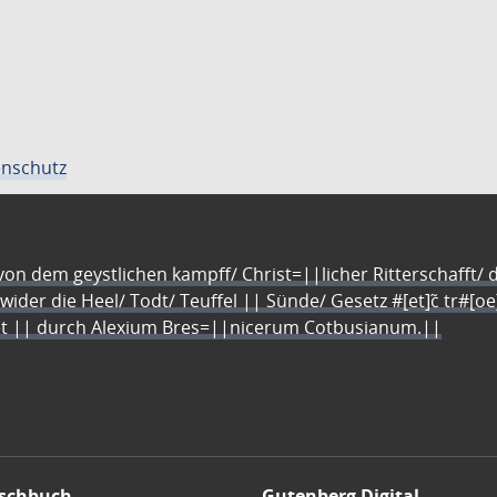
nschutz
n dem geystlichen kampff/ Christ=||licher Ritterschafft/ da
 wider die Heel/ Todt/ Teuffel || Sünde/ Gesetz #[et]c̃ tr#[o
let || durch Alexium Bres=||nicerum Cotbusianum.||
schbuch
Gutenberg Digital