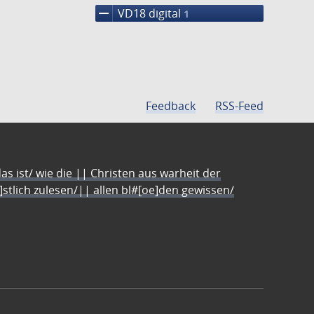
remove
VD18 digital
1
Feedback
RSS-Feed
s ist/ wie die || Christen aus warheit der
e]stlich zulesen/|| allen bl#[oe]den gewissen/