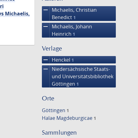
ri
remove
Michaelis, Christian
s Michaelis,
Benedict
1
remove
Michaelis, Johann
Heinrich
1
Verlage
remove
Henckel
1
remove
Niedersächsische Staats-
und Universitätsbibliothek
Göttingen
1
Orte
Göttingen
1
Halae Magdeburgicae
1
Sammlungen