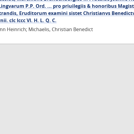
Lingvarum P.P. Ord. ... pro priuilegiis & honoribus Magist
randis, Eruditorum examini sistet Christianvs Benedictv
ii. cIc Iccc VI. H. L. Q. C.
nn Heinrich; Michaelis, Christian Benedict