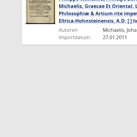
Michaelis, Graecae Et Oriental. 
Philosophiæ & Artium rite impet
Ellrica-Hohnsteinensis, A.D. [ ] Ivn
Autoren
Michaelis, Joha
Importdatum:
27.01.2011