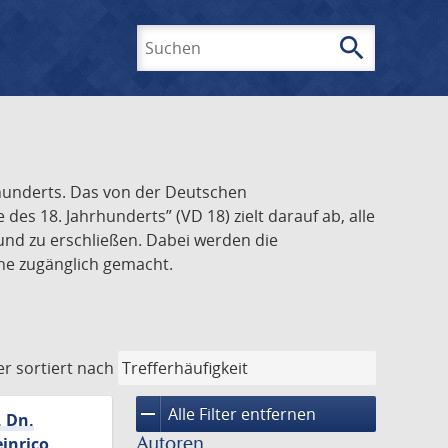
search
Suchen
rhunderts. Das von der Deutschen
s 18. Jahrhunderts” (VD 18) zielt darauf ab, alle
und zu erschließen. Dabei werden die
ine zugänglich gemacht.
er
sortiert nach
remove
Alle Filter entfernen
. Dn.
Autoren
inrico